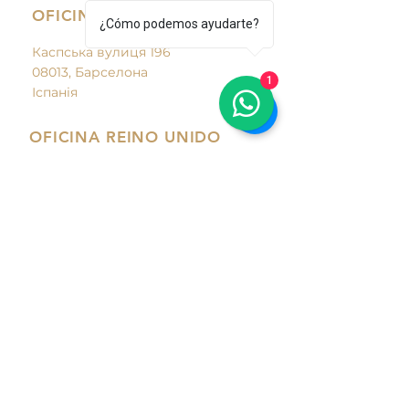
OFICINA ESPAÑA
¿Cómo podemos ayudarte?
Каспська вулиця 196
08013, Барселона
1
Іспанія
OFICINA REINO UNIDO
Birmingan-UK
Teléfono:
+44 7394593919
email:
sole_7272@hotmail.com