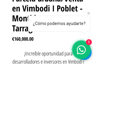
en Vimbodi I Poblet -
Montblanc -
¿Cómo podemos ayudarte?
Tarragona
Price
€160,000.00
1
¡Increíble oportunidad para
desarrolladores e inversores en Vimbodi i
Poblet! Tenemos a la venta un terreno
urbanizable que ofrece un potencial
excepcional para proyectos de
Área
construcción. Aquí tienes los detalles de
este magnífico terreno:
6000 m2
Zonificación
Ubicación: Este terreno urbanizable está
estratégicamente ubicado a solo 7
Urbanizable
minutos en coche del encantador pueblo
de Vimbodi. Disfrutarás de la privacidad y